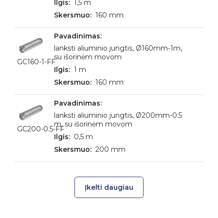
1,5 m
160 mm
lanksti aliuminio jungtis, Ø160mm-1m,
su išorinėm movom
GC160-1-FF
1 m
160 mm
lanksti aliuminio jungtis, Ø200mm-0.5
m, su išorinėm movom
GC200-0.5-FF
0,5 m
200 mm
Įkelti daugiau