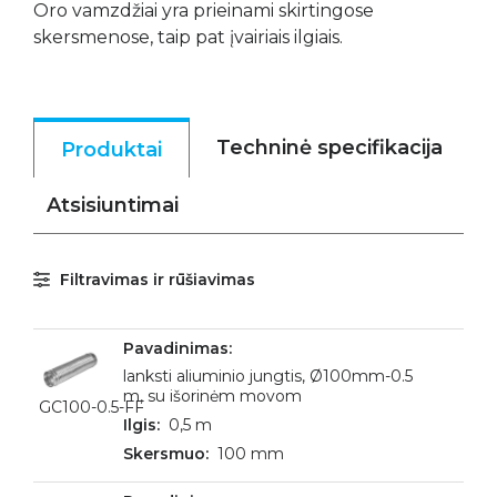
Oro vamzdžiai yra prieinami skirtingose
skersmenose, taip pat įvairiais ilgiais.
Techninė specifikacija
Produktai
Atsisiuntimai
Filtravimas ir rūšiavimas
lanksti aliuminio jungtis, Ø100mm-0.5
m, su išorinėm movom
GC100-0.5-FF
0,5 m
100 mm