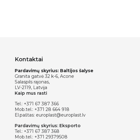
Kontaktai
Pardavimų skyrius: Baltijos šalyse
Granita gatvė 32 k-6, Acone
Salaspils rajonas,
LV-2119, Latvija
Kaip mus rasti
Tel.:
+371 67 387 366
Mob.tel.:
+371 28 664 918
El.paštas:
europlast@europlast.lv
Pardavimų skyrius: Eksporto
Tel.:
+371 67 387 368
Mob.tel.:
+371 29379508