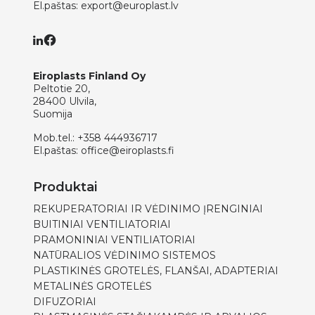
El.paštas:
export@europlast.lv
Eiroplasts Finland Oy
Peltotie 20,
28400 Ulvila,
Suomija
Mob.tel.:
+358 444936717
El.paštas:
office@eiroplasts.fi
Produktai
REKUPERATORIAI IR VĖDINIMO ĮRENGINIAI
BUITINIAI VENTILIATORIAI
PRAMONINIAI VENTILIATORIAI
NATŪRALIOS VĖDINIMO SISTEMOS
PLASTIKINĖS GROTELĖS, FLANŠAI, ADAPTERIAI
METALINĖS GROTELĖS
DIFUZORIAI