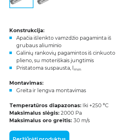
Konstrukcija:
Apačia išlenkto vamzdžio pagaminta iš
grubaus aliuminio
Galinių rankovių pagamintos iš cinkuoto
plieno, su moteriškais jungtimis
Pristatoma suspausta, l
min
Montavimas:
Greita ir lengva montavimas
Temperatūros diapazonas:
Iki +250 °C
Maksimalus slėgis:
2000 Pa
Maksimalus oro greitis:
30 m/s
Peržiūrėti produktus