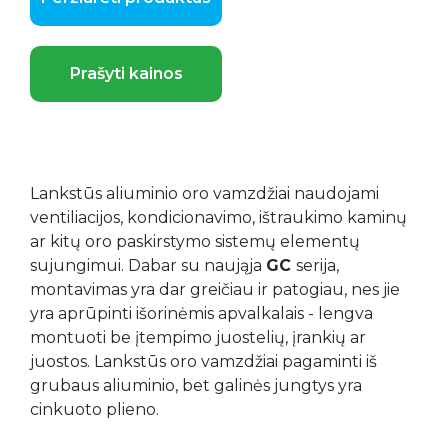
Prašyti kainos
Lankstūs aliuminio oro vamzdžiai naudojami
ventiliacijos, kondicionavimo, ištraukimo kaminų
ar kitų oro paskirstymo sistemų elementų
sujungimui. Dabar su naująja
GC
serija,
montavimas yra dar greičiau ir patogiau, nes jie
yra aprūpinti išorinėmis apvalkalais - lengva
montuoti be įtempimo juostelių, įrankių ar
juostos. Lankstūs oro vamzdžiai pagaminti iš
grubaus aliuminio, bet galinės jungtys yra
cinkuoto plieno.