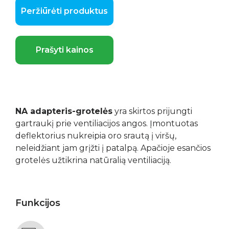
Peržiūrėti produktus
Prašyti kainos
NA adapteris-grotelės
yra skirtos prijungti
gartraukį prie ventiliacijos angos. Įmontuotas
deflektorius nukreipia oro srautą į viršų,
neleidžiant jam grįžti į patalpą. Apačioje esančios
grotelės užtikrina natūralią ventiliaciją.
Funkcijos