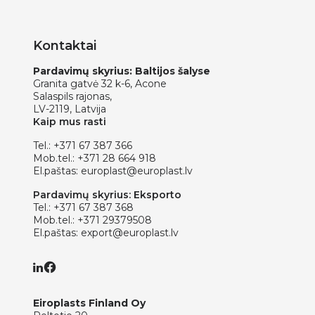
Kontaktai
Pardavimų skyrius: Baltijos šalyse
Granita gatvė 32 k-6, Acone
Salaspils rajonas,
LV-2119, Latvija
Kaip mus rasti
Tel.:
+371 67 387 366
Mob.tel.:
+371 28 664 918
El.paštas:
europlast@europlast.lv
Pardavimų skyrius: Eksporto
Tel.:
+371 67 387 368
Mob.tel.:
+371 29379508
El.paštas:
export@europlast.lv
Eiroplasts Finland Oy