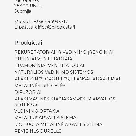
Peltotie 20,
28400 Ulvila,
Suomija
Mob.tel.:
+358 444936717
El.paštas:
office@eiroplasts.fi
Produktai
REKUPERATORIAI IR VĖDINIMO ĮRENGINIAI
BUITINIAI VENTILIATORIAI
PRAMONINIAI VENTILIATORIAI
NATŪRALIOS VĖDINIMO SISTEMOS
PLASTIKINĖS GROTELĖS, FLANŠAI, ADAPTERIAI
METALINĖS GROTELĖS
DIFUZORIAI
PLASTMASINĖS STAČIAKAMPĖS IR APVALIOS
SISTEMOS
VĖDINIMO ORTAKIAI
METALINĖ APVALI SISTEMA
IZOLIUOTA METALINĖ APVALI SISTEMA
REVIZINĖS DURELĖS