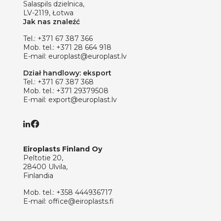
Salaspils dzielnica,
LV-2119, Łotwa
Jak nas znaleźć
Tel.:
+371 67 387 366
Mob. tel.:
+371 28 664 918
E-mail:
europlast@europlast.lv
Dział handlowy: eksport
Tel.:
+371 67 387 368
Mob. tel.:
+371 29379508
E-mail:
export@europlast.lv
Eiroplasts Finland Oy
Peltotie 20,
28400 Ulvila,
Finlandia
Mob. tel.:
+358 444936717
E-mail:
office@eiroplasts.fi