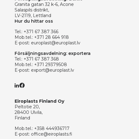
Granita gatan 32 k-6, Acone
Salaspils distrikt,
LV-2119, Lettland
Hur du hittar oss
Tel.:
+371 67 387 366
Mob.tel.:
+371 28 664 918
E-post:
europlast@europlast.lv
Försäljningsavdelning: exportera
Tel.:
+371 67 387 368
Mob.tel.:
+371 29379508
E-post:
export@europlast.lv
Eiroplasts Finland Oy
Peltotie 20,
28400 Ulvila,
Finland
Mob.tel.:
+358 444936717
E-post:
office@eiroplasts.fi