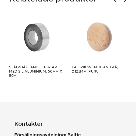
SJÄLVHÄFTANDE TEJP AV
TALLRIKSVENTIL AV TRÄ,
TALL
MED SIL ALUMINIUM, 50MM X
Ø125MM, FURU
Ø10
50M
Kontakter
Försäljningsavdelning: Baltic