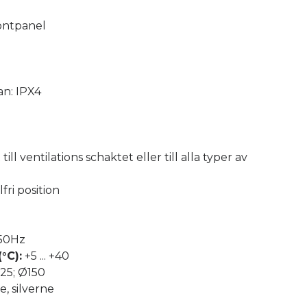
ontpanel
n: IPX4
ill ventilations schaktet eller till alla typer av
lfri position
50Hz
°C):
+5 ... +40
25; Ø150
e, silverne