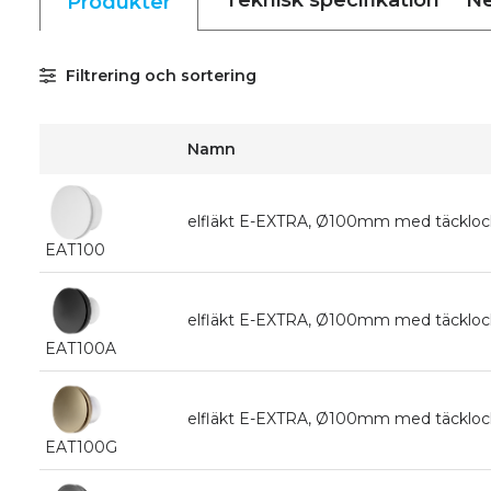
Teknisk specifikation
Ne
Produkter
Filtrering och sortering
Namn
elfläkt E-EXTRA, Ø100mm med täcklock
EAT100
elfläkt E-EXTRA, Ø100mm med täcklock, 
EAT100A
elfläkt E-EXTRA, Ø100mm med täcklock,
EAT100G