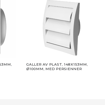
153MM,
GALLER AV PLAST, 148X153MM,
LUF
Ø100MM, MED PERSIENNER
Ø10