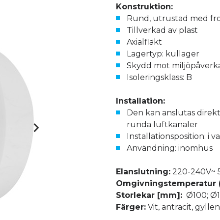
Konstruktion:
Rund, utrustad med fr
Tillverkad av plast
Axialfläkt
Lagertyp: kullager
Skydd mot miljöpåverka
Isoleringsklass: B
Installation:
Den kan anslutas direkt t
runda luftkanaler
Installationsposition: i va
Användning: inomhus
Elanslutning:
220-240V~ 
Omgivningstemperatur (
Storlekar [mm]:
Ø100; Ø1
Färger:
Vit, antracit, gyllen