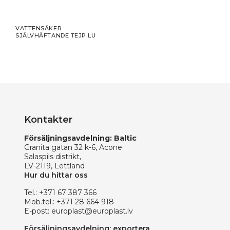
VATTENSÄKER
SJÄLVHÄFTANDE TEJP LU
Kontakter
Försäljningsavdelning: Baltic
Granita gatan 32 k-6, Acone
Salaspils distrikt,
LV-2119, Lettland
Hur du hittar oss
Tel.:
+371 67 387 366
Mob.tel.:
+371 28 664 918
E-post:
europlast@europlast.lv
Försäljningsavdelning: exportera