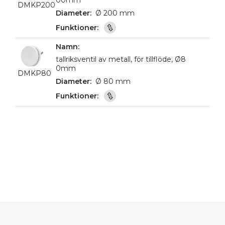
00mm
DMKP200
Ø 200 mm
tallriksventil av metall, för tillflöde, Ø8
0mm
DMKP80
Ø 80 mm