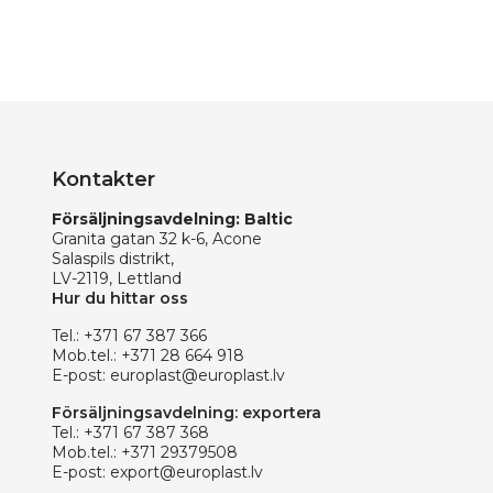
Kontakter
Försäljningsavdelning: Baltic
Granita gatan 32 k-6, Acone
Salaspils distrikt,
LV-2119, Lettland
Hur du hittar oss
Tel.:
+371 67 387 366
Mob.tel.:
+371 28 664 918
E-post:
europlast@europlast.lv
Försäljningsavdelning: exportera
Tel.:
+371 67 387 368
Mob.tel.:
+371 29379508
E-post:
export@europlast.lv