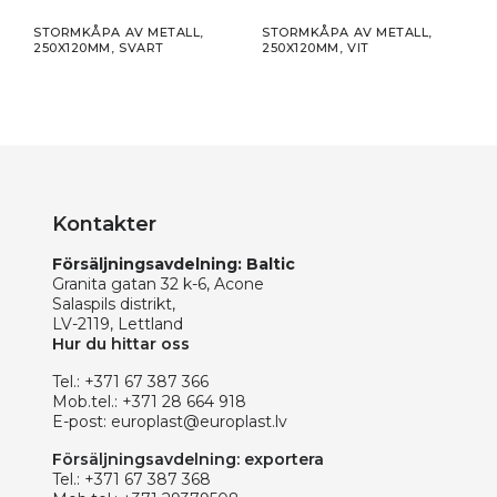
STORMKÅPA AV METALL,
STORMKÅPA AV METALL,
STO
250X120MM, SVART
250X120MM, VIT
150X
Kontakter
Försäljningsavdelning: Baltic
Granita gatan 32 k-6, Acone
Salaspils distrikt,
LV-2119, Lettland
Hur du hittar oss
Tel.:
+371 67 387 366
Mob.tel.:
+371 28 664 918
E-post:
europlast@europlast.lv
Försäljningsavdelning: exportera
Tel.:
+371 67 387 368