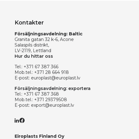
Kontakter
Försäljningsavdelning: Baltic
Granita gatan 32 k-6, Acone
Salaspils distrikt,
LV-2119, Lettland
Hur du hittar oss
Tel.:
+371 67 387 366
Mob.tel.:
+371 28 664 918
E-post:
europlast@europlast.lv
Försäljningsavdelning: exportera
Tel.:
+371 67 387 368
Mob.tel.:
+371 29379508
E-post:
export@europlast.lv
Eiroplasts Finland Oy