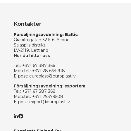
Kontakter
Försäljningsavdelning: Baltic
Granita gatan 32 k-6, Acone
Salaspils distrikt,
LV-2119, Lettland
Hur du hittar oss
Tel.:
+371 67 387 366
Mob.tel.:
+371 28 664 918
E-post:
europlast@europlast.lv
Försäljningsavdelning: exportera
Tel.:
+371 67 387 368
Mob.tel.:
+371 29379508
E-post:
export@europlast.lv