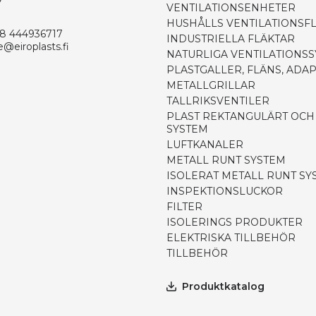
VENTILATIONSENHETER
HUSHÅLLS VENTILATIONSF
8 444936717
INDUSTRIELLA FLÄKTAR
e@eiroplasts.fi
NATURLIGA VENTILATIONS
PLASTGALLER, FLÄNS, ADA
METALLGRILLAR
TALLRIKSVENTILER
PLAST REKTANGULÄRT OCH
SYSTEM
LUFTKANALER
METALL RUNT SYSTEM
ISOLERAT METALL RUNT SY
INSPEKTIONSLUCKOR
FILTER
ISOLERINGS PRODUKTER
ELEKTRISKA TILLBEHÖR
TILLBEHÖR
Produktkatalog