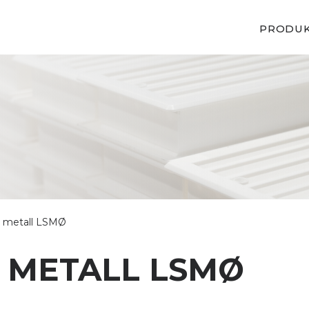
PRODU
av metall LSMØ
V METALL LSMØ