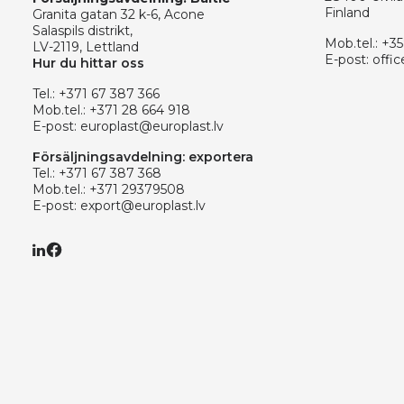
Finland
Granita gatan 32 k-6, Acone
Salaspils distrikt,
Mob.tel.:
+35
LV-2119, Lettland
E-post:
offic
Hur du hittar oss
Tel.:
+371 67 387 366
Mob.tel.:
+371 28 664 918
E-post:
europlast@europlast.lv
Försäljningsavdelning: exportera
Tel.:
+371 67 387 368
Mob.tel.:
+371 29379508
E-post:
export@europlast.lv