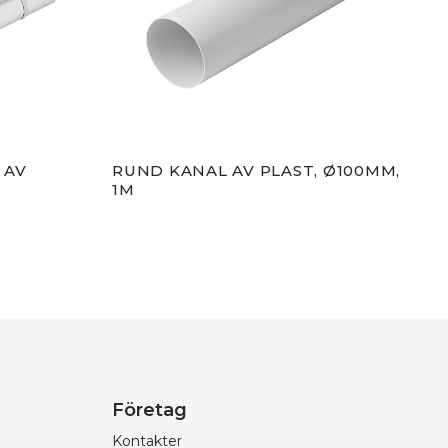
 AV
RUND KANAL AV PLAST, Ø100MM,
TVI
1M
MET
Företag
Kontakter