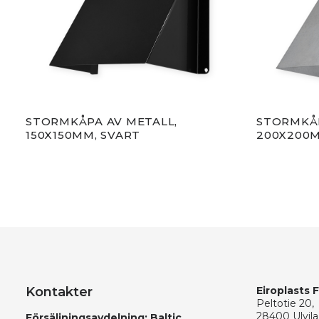
MM,
STORMKÅPA AV METALL,
STORMKÅP
150X150MM, SVART
200X200M
Kontakter
Eiroplasts 
Peltotie 20,
28400 Ulvila
Försäljningsavdelning: Baltic