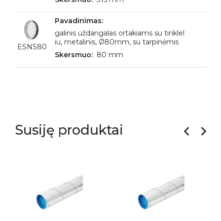
galinis uždangalas ortakiams su tinklel
iu, metalinis, Ø80mm, su tarpinėmis
ESNS80
80 mm
Susiję produktai