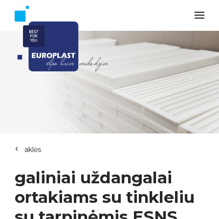
aklės
galiniai uždangalai
ortakiams su tinkleliu
su tarpinėmis ESNS