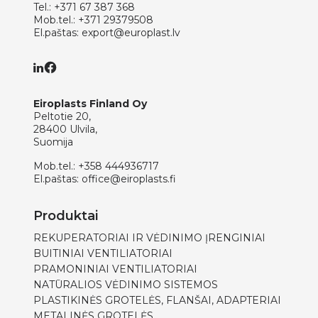
Tel.:
+371 67 387 368
Mob.tel.:
+371 29379508
El.paštas:
export@europlast.lv
Eiroplasts Finland Oy
Peltotie 20,
28400 Ulvila,
Suomija
Mob.tel.:
+358 444936717
El.paštas:
office@eiroplasts.fi
Produktai
REKUPERATORIAI IR VĖDINIMO ĮRENGINIAI
BUITINIAI VENTILIATORIAI
PRAMONINIAI VENTILIATORIAI
NATŪRALIOS VĖDINIMO SISTEMOS
PLASTIKINĖS GROTELĖS, FLANŠAI, ADAPTERIAI
METALINĖS GROTELĖS