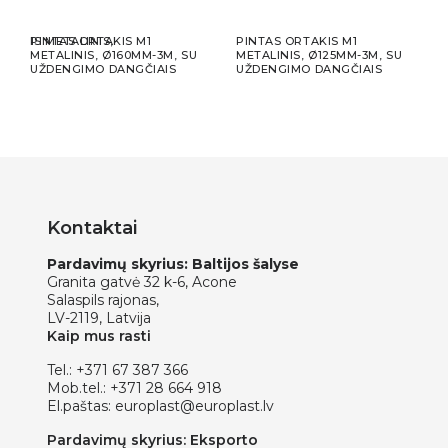
RTAKIS METALINIS,
PINTAS ORTAKIS M1
PINTAS ORTAKIS M1
PINT
METALINIS, Ø160MM-3M, SU
METALINIS, Ø125MM-3M, SU
META
UŽDENGIMO DANGČIAIS
UŽDENGIMO DANGČIAIS
UŽD
Kontaktai
Pardavimų skyrius: Baltijos šalyse
Granita gatvė 32 k-6, Acone
Salaspils rajonas,
LV-2119, Latvija
Kaip mus rasti
Tel.:
+371 67 387 366
Mob.tel.:
+371 28 664 918
El.paštas:
europlast@europlast.lv
Pardavimų skyrius: Eksporto