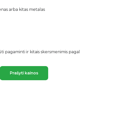
enas arba kitas metalas
ūti pagaminti ir kitais skersmenimis pagal
Prašyti kainos