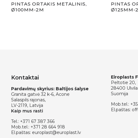
PINTAS ORTAKIS METALINIS,
PINTAS O
Ø100MM-2M
Ø125MM-
Kontaktai
Eiroplasts 
Peltotie 20,
28400 Ulvila
Pardavimų skyrius: Baltijos šalyse
Suomija
Granita gatvė 32 k-6, Acone
Salaspils rajonas,
Mob.tel.:
+35
LV-2119, Latvija
El.paštas:
off
Kaip mus rasti
Tel.:
+371 67 387 366
Mob.tel.:
+371 28 664 918
El.paštas:
europlast@europlast.lv