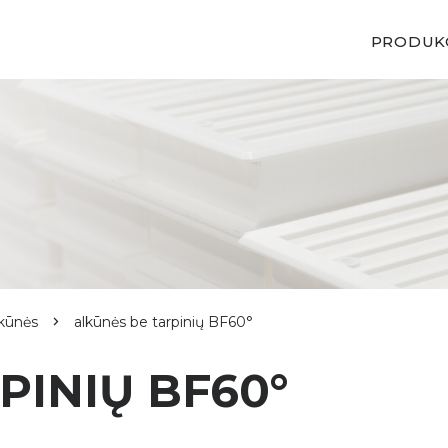
PRODUK
lkūnės
alkūnės be tarpinių BF60°
PINIŲ BF60°