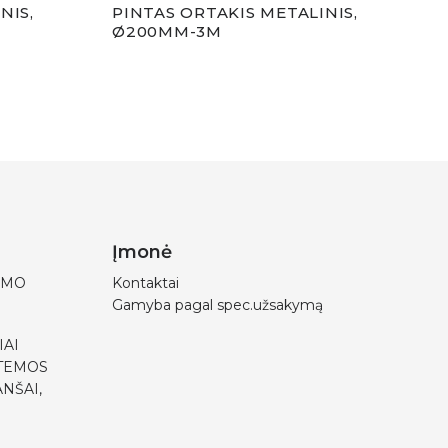
NIS,
PINTAS ORTAKIS METALINIS,
PIN
Ø200MM-3M
Ø12
Įmonė
IMO
Kontaktai
Gamyba pagal spec.užsakymą
IAI
STEMOS
NŠAI,