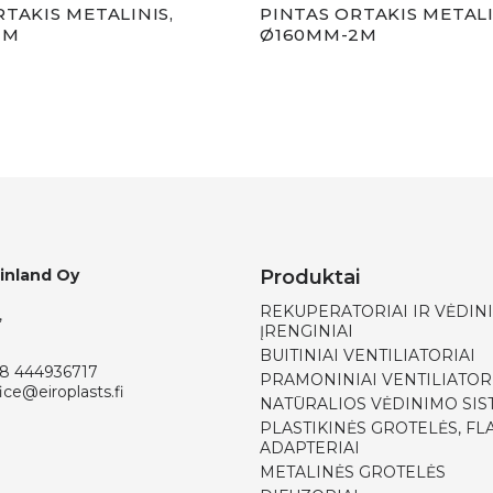
RTAKIS METALINIS,
PINTAS ORTAKIS METALI
2M
Ø160MM-2M
Finland Oy
Produktai
REKUPERATORIAI IR VĖDIN
,
ĮRENGINIAI
BUITINIAI VENTILIATORIAI
8 444936717
PRAMONINIAI VENTILIATOR
ice@eiroplasts.fi
NATŪRALIOS VĖDINIMO SI
PLASTIKINĖS GROTELĖS, FLA
ADAPTERIAI
METALINĖS GROTELĖS