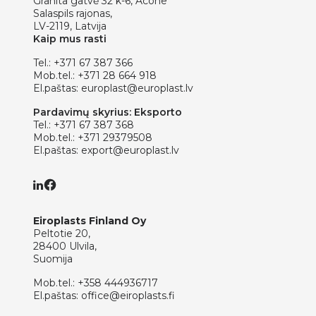
Granita gatvė 32 k-6, Acone
Salaspils rajonas,
LV-2119, Latvija
Kaip mus rasti
Tel.:
+371 67 387 366
Mob.tel.:
+371 28 664 918
El.paštas:
europlast@europlast.lv
Pardavimų skyrius: Eksporto
Tel.:
+371 67 387 368
Mob.tel.:
+371 29379508
El.paštas:
export@europlast.lv
Eiroplasts Finland Oy
Peltotie 20,
28400 Ulvila,
Suomija
Mob.tel.:
+358 444936717
El.paštas:
office@eiroplasts.fi