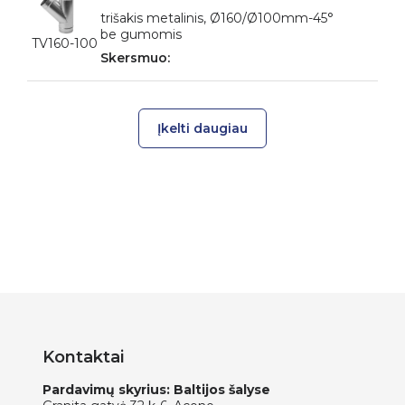
trišakis metalinis, Ø160/Ø100mm-45°
be gumomis
TV160-100
Įkelti daugiau
Kontaktai
Pardavimų skyrius: Baltijos šalyse