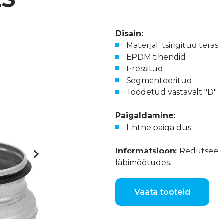
Disain:
Materjal: tsingitud tera
EPDM tihendid
Pressitud
Segmenteeritud
Toodetud vastavalt "D" k
Paigaldamine:
Lihtne paigaldus
Informatsioon:
Redutseeri
läbimõõtudes.
Vaata tooteid