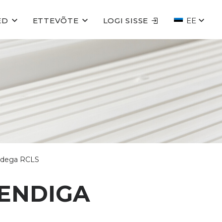
ED
ETTEVÕTE
LOGI SISSE
EE
midega RCLS
HENDIGA