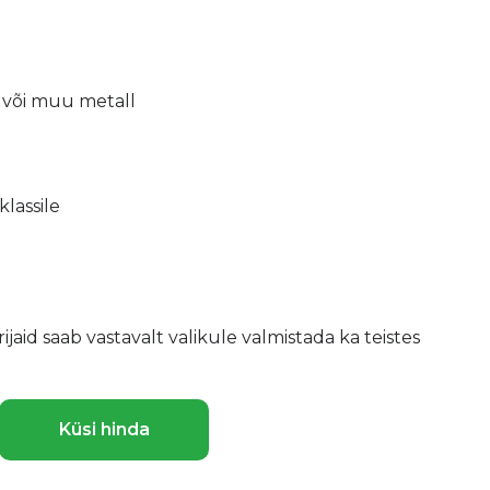
s või muu metall
lassile
jaid saab vastavalt valikule valmistada ka teistes
Küsi hinda