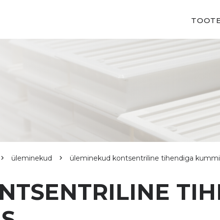
TOOT
üleminekud
üleminekud kontsentriline tihendiga kum
NTSENTRILINE TI
S