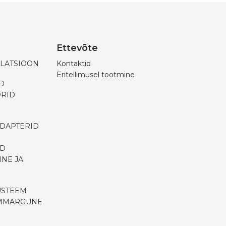
Ettevõte
ILATSIOON
Kontaktid
Eritellimusel tootmine
D
ORID
ADAPTERID
ID
INE JA
ÜSTEEM
ÜMMARGUNE