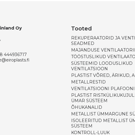
Finland Oy
Tooted
REKUPERAATORID JA VENT
,
SEADMED
MAJANDUSE VENTILAATORI
8 444936717
TÖÖSTUSLIKUD VENTILAAT
e@eiroplasts.fi
SÜSTEEMID LOODUSLIKUD
VENTILATSIOON
PLASTIST VÕRED, ÄRIKUD, 
METALLRESTID
VENTILATSIOONI PLAFOON
PLASTIST RISTKÜLIKUKUJUL
ÜMAR SÜSTEEM
ÕHUKANALID
METALLIST ÜMMARGUNE S
ISOLEERITUD METALLIST 
SÜSTEEM
KONTROLL-LUUK