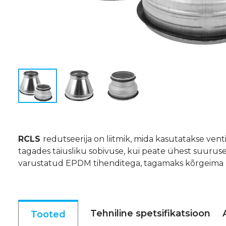
RCLS
redutseerija on liitmik, mida kasutatakse ven
tagades täiusliku sobivuse, kui peate ühest suuruse
varustatud EPDM tihenditega, tagamaks kõrgeima kla
Tehniline spetsifikatsioon
Tooted