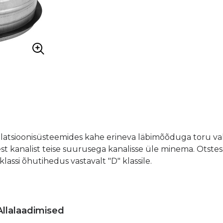
tilatsioonisüsteemides kahe erineva läbimõõduga toru va
st kanalist teise suurusega kanalisse üle minema. Otstes
ssi õhutihedus vastavalt "D" klassile.
Allalaadimised