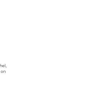
hel,
 on