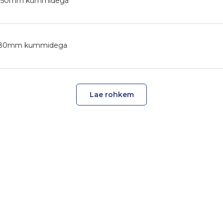
0-Ø150mm kummidega
0-Ø80mm kummidega
Lae rohkem