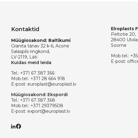
Kontaktid
Eiroplasts 
Peltotie 20,
28400 Ulvila
Müügiosakond: Baltikumi
Soome
Granita tänav 32 k-6, Acone
Salaspils ringkond,
Mob.tel.:
+35
LV-2119, Läti
E-post:
offic
Kuidas meid leida
Tel.:
+371 67 387 366
Mob.tel.:
+371 28 664 918
E-post:
europlast@europlast.lv
Müügiosakond: Ekspordi
Tel.:
+371 67 387 368
Mob.tel.:
+371 29379508
E-post:
export@europlast.lv