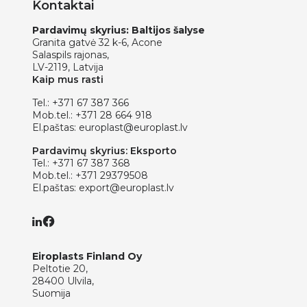
Kontaktai
Pardavimų skyrius: Baltijos šalyse
Granita gatvė 32 k-6, Acone
Salaspils rajonas,
LV-2119, Latvija
Kaip mus rasti
Tel.:
+371 67 387 366
Mob.tel.:
+371 28 664 918
El.paštas:
europlast@europlast.lv
Pardavimų skyrius: Eksporto
Tel.:
+371 67 387 368
Mob.tel.:
+371 29379508
El.paštas:
export@europlast.lv
Eiroplasts Finland Oy
Peltotie 20,
28400 Ulvila,
Suomija